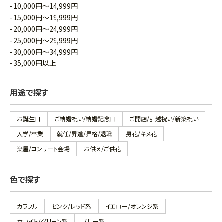
10,000円～14,999円
15,000円～19,999円
20,000円～24,999円
25,000円～29,999円
30,000円～34,999円
35,000円以上
用途で探す
お誕生日
ご結婚祝い/結婚記念日
ご開店/引越祝い/新築祝い
入学/卒業
就任/昇進/昇格/退職
男花/キメ花
楽屋/コンサート会場
お供え/ご供花
色で探す
カラフル
ピンク/レッド系
イエロー/オレンジ系
ホワイト/グリーン系
ブルー系