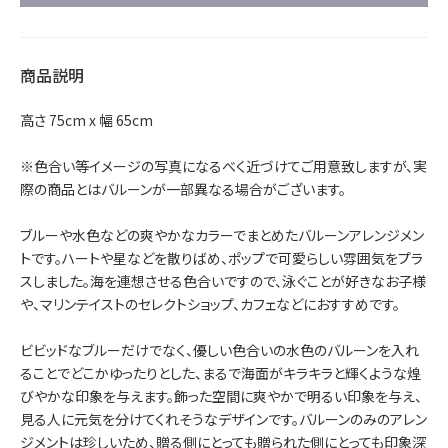
商品説明
高さ 75cm x 幅 65cm
※色合い等イメージの写真になるべく近づけてご用意致しますが、実
際の商品とはバルーンが一部異なる場合がございます。
ブルーや水色などの爽やかなカラーでまとめたバルーンアレンジメン
トです。ハートや星などを散りばめ、ポップで可愛らしい雰囲気をプラ
スしました。海を連想させる色合いですので、泳ぐことが好きなお子様
や、マリンテイストのセレクトショップ、カフェなどにおすすめです。
ビビッドなブルーだけでなく、優しい色合いの水色のバルーンを入れ
ることでどこかゆったりとした、まるで海面がキラキラと輝くような煌
びやかな印象を与えます。飾った空間に爽やかで明るい印象を与え、
見る人に元気を分けてくれそうなデザインです。バルーンのみのアレン
ジメントは珍しいため、贈る側にとっても贈られた側にとっても印象深